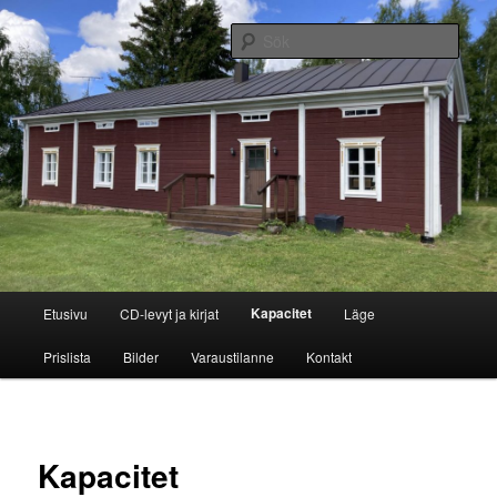
Hoppa
(Suomi) bed and breakfast
till
Sök
primärt
innehåll
Jukintuvan kortteeri
Huvudmeny
Kapacitet
Etusivu
CD-levyt ja kirjat
Läge
Prislista
Bilder
Varaustilanne
Kontakt
Kapacitet