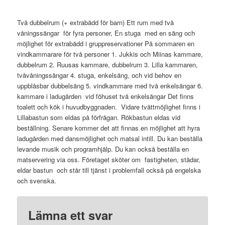
Två dubbelrum (+ extrabädd för barn) Ett rum med två
våningssängar för fyra personer, En stuga med en säng och
möjlighet för extrabädd i gruppreservationer På sommaren en
vindkammarare för två personer 1. Jukkis och Miinas kammare,
dubbelrum 2. Ruusas kammare, dubbelrum 3. Lilla kammaren,
tvåvåningssängar 4. stuga, enkelsäng, och vid behov en
uppblåsbar dubbelsäng 5. vindkammare med två enkelsängar 6.
kammare i ladugården vid föhuset två enkelsängar Det finns
toalett och kök i huvudbyggnaden. Vidare tvättmöjlighet finns i
Lillabastun som eldas på förfrågan. Rökbastun eldas vid
beställning. Senare kommer det att finnas en möjlighet att hyra
ladugården med dansmöjlighet och matsal intill. Du kan beställa
levande musik och programhjälp. Du kan också beställa en
matservering via oss. Företaget sköter om fastigheten, städar,
eldar bastun och står till tjänst i problemfall också på engelska
och svenska.
Lämna ett svar