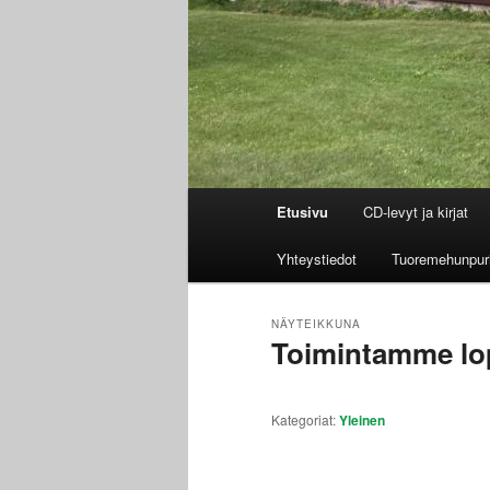
Päävalikko
Etusivu
CD-levyt ja kirjat
Yhteystiedot
Tuoremehunpur
NÄYTEIKKUNA
Toimintamme l
Julkaistu
12.&06.20
Kategoriat:
Yleinen