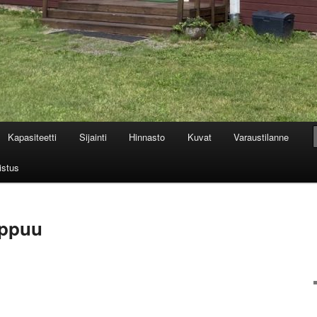
Kapasiteetti
Sijainti
Hinnasto
Kuvat
Varaustilanne
istus
oppuu