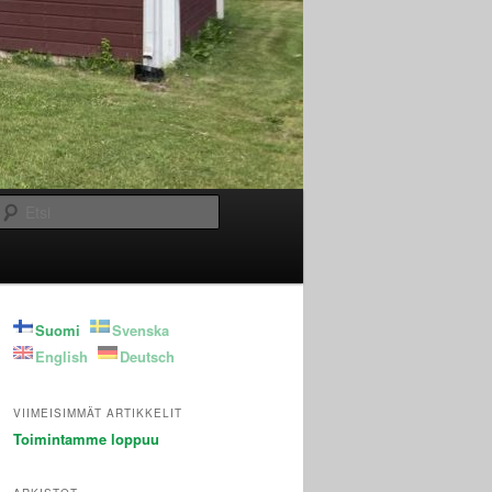
Etsi
Suomi
Svenska
English
Deutsch
VIIMEISIMMÄT ARTIKKELIT
Toimintamme loppuu