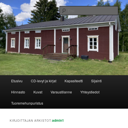
Siirry
Siirry
bed and breakfast
sisältöön
toissijaiseen
Etsi
sisältöön
Jukintuvan kortteeri
Päävalikko
Etusivu
CD-levyt ja kirjat
Kapasiteetti
Sijainti
Hinnasto
Kuvat
Varaustilanne
Yhteystiedot
Tuoremehunpuristus
admin1
KIRJOITTAJAN ARKISTOT: