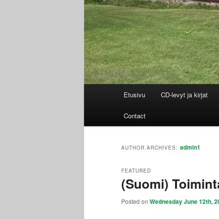
Main
Etusivu
CD-levyt ja kirjat
menu
Contact
admin1
AUTHOR ARCHIVES:
FEATURED
(Suomi) Toimin
Posted on
Wednesday June 12th, 2