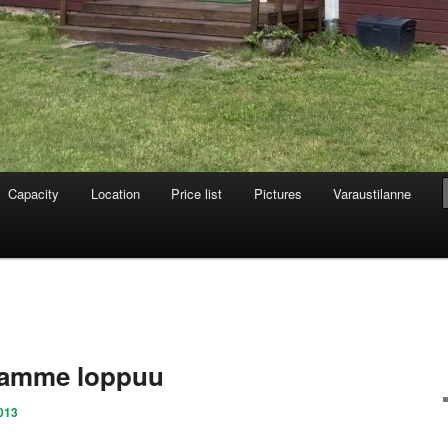
Capacity
Location
Price list
Pictures
Varaustilanne
tamme loppuu
013