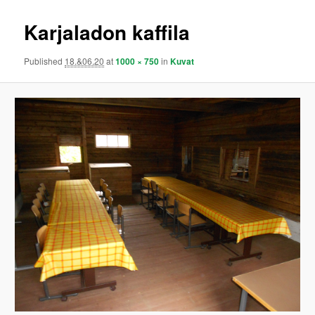
Karjaladon kaffila
Published
18.&06.20
at
1000 × 750
in
Kuvat