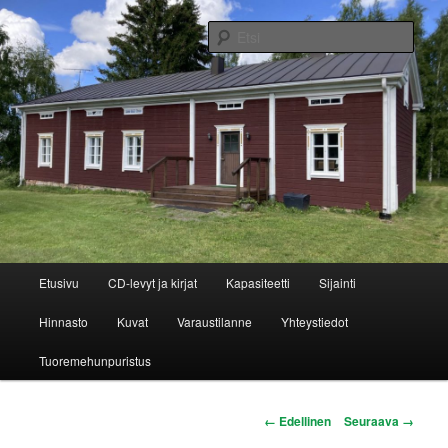
Siirry
bed and breakfast
sisältöön
Etsi
Jukintuvan kortteeri
Päävalikko
Etusivu
CD-levyt ja kirjat
Kapasiteetti
Sijainti
Hinnasto
Kuvat
Varaustilanne
Yhteystiedot
Tuoremehunpuristus
Kuvien
← Edellinen
Seuraava →
selaus