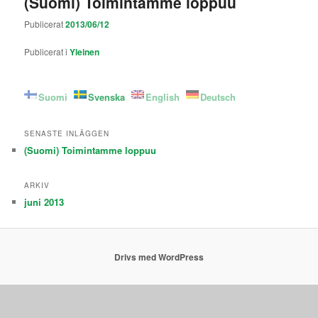
(Suomi) Toimintamme loppuu
Publicerat
2013/06/12
Publicerat i
Yleinen
Suomi
Svenska
English
Deutsch
SENASTE INLÄGGEN
(Suomi) Toimintamme loppuu
ARKIV
juni 2013
Drivs med WordPress