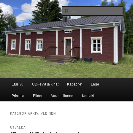
Hoppa
Hoppa
(Suomi) bed and breakfast
till
till
Sök
primärt
sekundärt
innehåll
innehåll
Jukintuvan kortteeri
Huvudmeny
Etusivu
CD-levyt ja kirjat
Kapacitet
Läge
Prislista
Bilder
Varaustilanne
Kontakt
KATEGORIARKIV:
YLEINEN
UTVALDA