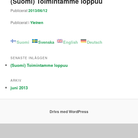
(Suomi) Toimintamme loppuu
Publicerat
2013/06/12
Publicerat i
Yleinen
Suomi
Svenska
English
Deutsch
SENASTE INLÄGGEN
(Suomi) Toimintamme loppuu
ARKIV
juni 2013
Drivs med WordPress