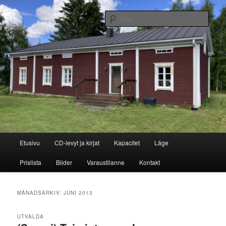
Hoppa
Hoppa
(Suomi) bed and breakfast
till
till
Sök
primärt
sekundärt
innehåll
innehåll
Jukintuvan kortteeri
Huvudmeny
Etusivu
CD-levyt ja kirjat
Kapacitet
Läge
Prislista
Bilder
Varaustilanne
Kontakt
MÅNADSARKIV:
JUNI 2013
UTVALDA